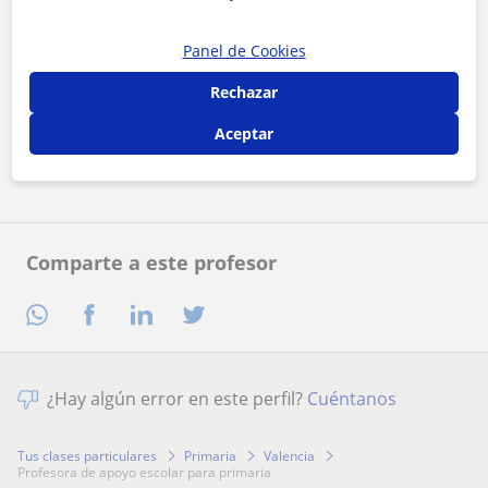
Panel de Cookies
Al hacer clic, aceptas nuestro
aviso legal
y de
privacidad
Rechazar
Aceptar
Contactar ahora
Comparte a este profesor
¿Hay algún error en este perfil?
Cuéntanos
Tus clases particulares
Primaria
Valencia
profesora de apoyo escolar para primaria