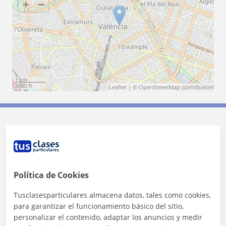
+
−
1 km
3000 ft
Leaflet
| ©
OpenStreetMap
contributors
Contacta con Silvia
Tarifa
10
€/h
Política de Cookies
1ª clase gratis
Tusclasesparticulares almacena datos, tales como cookies,
para garantizar el funcionamiento básico del sitio,
personalizar el contenido, adaptar los anuncios y medir