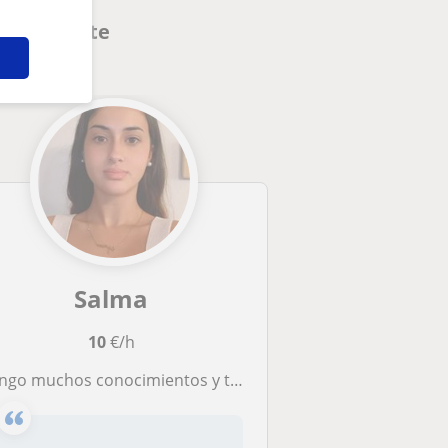
interesarte
Salma
10
€/h
o muchos conocimientos y tengo paciencia para enseñar daria clases a niños de primaria