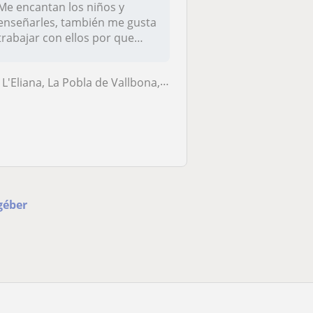
Me encantan los niños y
enseñarles, también me gusta
trabajar con ellos por que
siem...
L'Eliana, La Pobla de Vallbona, Riba-Roja de Túria, San Antonio de Ben...
géber