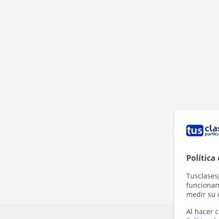
Política
Tusclases
funcionami
medir su 
Al hacer c