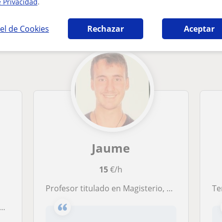
e Privacidad
.
ria en San Antonio de Benagéber que pueden 
el de Cookies
Rechazar
Aceptar
Jaume
15
€/h
Profesor titulado en Magisterio, Educación Social y Música, con experiencia- Valencia
Teng