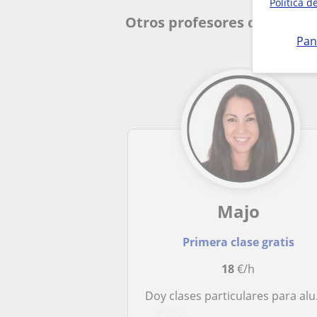
Política d
Otros profesores de Prima
Pan
Majo
Primera clase gratis
18
€/h
Doy clases particulares para alumnado desmotivado con los estudios y refuerzo escolar