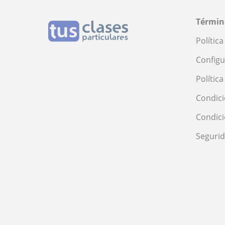
Términ
Polític
Configu
Polític
Condici
Condic
Seguri