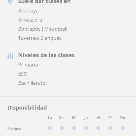
Suele dar clases en
Alboraya
Almàssera
Bonrepòs I Mirambell
Tavernes Blanques
Niveles de las clases
Primaria
ESO
Bachillerato
Disponibilidad
Lu
Ma
Mi
Ju
Vi
Sá
Do
Mañana