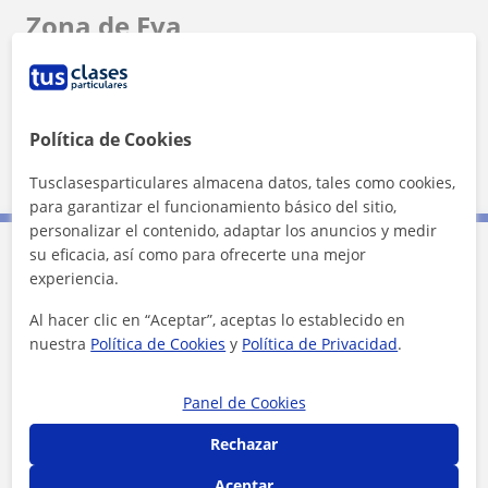
Zona de Eva
Localidades a las que se desplaza para dar clase
Alboraya
Almàssera
Política de Cookies
Bonrepòs I Mirambell
Tavernes Blanques
Tusclasesparticulares almacena datos, tales como cookies,
para garantizar el funcionamiento básico del sitio,
personalizar el contenido, adaptar los anuncios y medir
su eficacia, así como para ofrecerte una mejor
Contacta con Eva
experiencia.
Al hacer clic en “Aceptar”, aceptas lo establecido en
Tarifa
15
€/h
nuestra
Política de Cookies
y
Política de Privacidad
.
Panel de Cookies
Rechazar
Aceptar