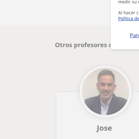
medir su 
Al hacer c
Política d
Pan
Otros profesores de Lengua
Jose