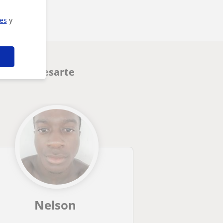
ies
y
den interesarte
Nelson