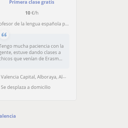
Primera clase gratis
10
€/h
ofesor de la lengua española para todos tipo de edades
Tengo mucha paciencia con la
gente, estuve dando clases a
chicos que venían de Erasm...
Valencia Capital, Alboraya, Almàssera, Tavernes Blanques
Se desplaza a domicilio
alencia