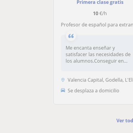
Primera clase gratis
10
€/h
Profesor de español para extranjeros, todas las edades y nivel
Me encanta enseñar y
satisfacer las necesidades de
los alumnos.Conseguir en
ellos un...
Valencia Capital, Godella, L'Eliana, Paterna - La Cañada, Riba-Roja de..
Se desplaza a domicilio
Ver tod