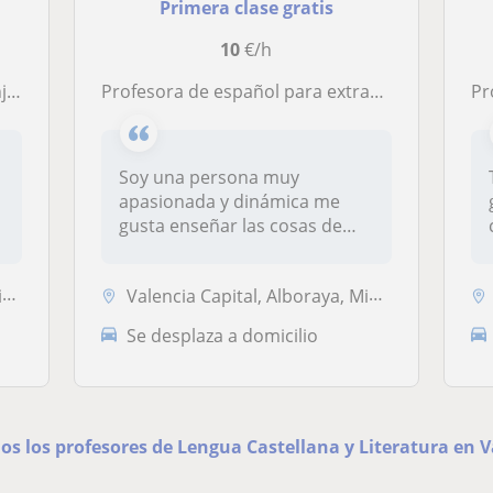
Primera clase gratis
10
€/h
es
Profesora de español para extranjeros o clases particulares para niños de primaria
Pr
Soy una persona muy
apasionada y dinámica me
gusta enseñar las cosas de
forma divert...
.
Valencia Capital, Alboraya, Mislata, Tavernes Blanques
Se desplaza a domicilio
os los profesores de Lengua Castellana y Literatura en V