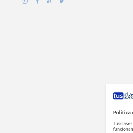
Política
Tusclases
funcionami