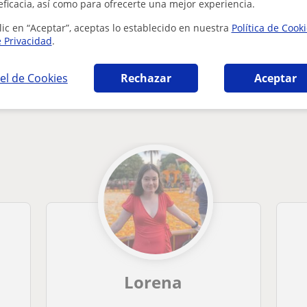
¿Hay algún error en este perfil?
Cuéntanos
eficacia, así como para ofrecerte una mejor experiencia.
lic en “Aceptar”, aceptas lo establecido en nuestra
Política de Cook
e Privacidad
.
el de Cookies
Rechazar
Aceptar
 Castellana y Literatura en Valencia que pue
Lorena