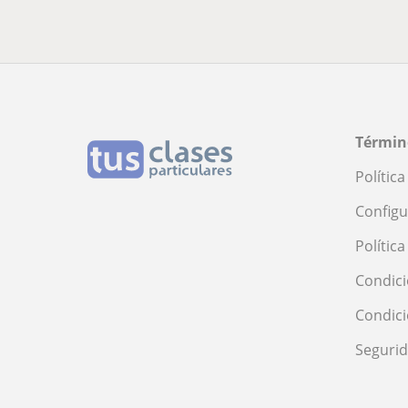
Términ
Polític
Configu
Polític
Condici
Condic
Seguri