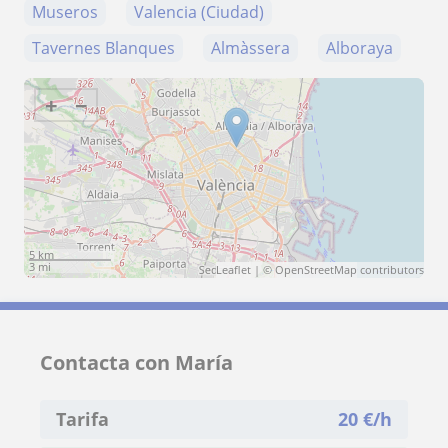
Museros
Valencia (Ciudad)
Tavernes Blanques
Almàssera
Alboraya
+
−
5 km
3 mi
Leaflet
| ©
OpenStreetMap
contributors
Contacta con María
Tarifa
20
€/h