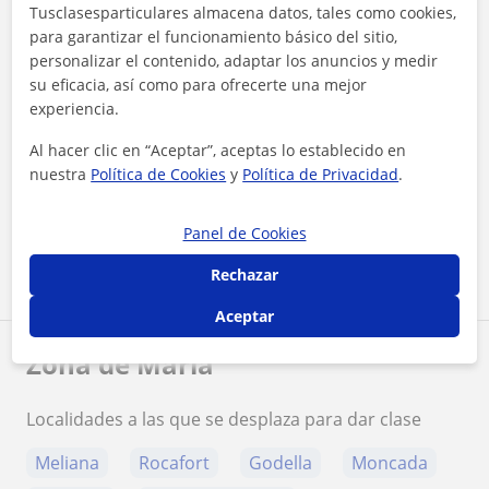
Tusclasesparticulares almacena datos, tales como cookies,
para garantizar el funcionamiento básico del sitio,
personalizar el contenido, adaptar los anuncios y medir
su eficacia, así como para ofrecerte una mejor
experiencia.
¿Quieres saber más de María?
Al hacer clic en “Aceptar”, aceptas lo establecido en
Datos verificados
nuestra
Política de Cookies
y
Política de Privacidad
.
★
★
★
★
★
4 valoraciones
Panel de Cookies
Ver perfil
Rechazar
Aceptar
Zona de María
Localidades a las que se desplaza para dar clase
Meliana
Rocafort
Godella
Moncada