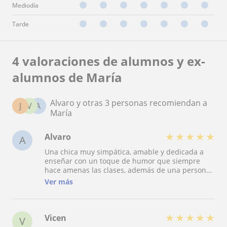
Mediodía
Tarde
4 valoraciones de alumnos y ex-
alumnos de María
Alvaro y otras 3 personas recomiendan a
J
V
A
María
★
★
★
★
★
Alvaro
A
Una chica muy simpática, amable y dedicada a
enseñar con un toque de humor que siempre
hace amenas las clases, además de una persona
con buena energia que sobretodo dan ganas de
Ver más
aprender mas del idioma y resuelve dudas.
★
★
★
★
★
Vicen
V