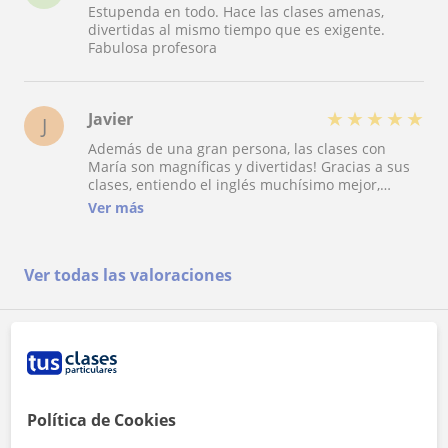
Estupenda en todo. Hace las clases amenas,
divertidas al mismo tiempo que es exigente.
Fabulosa profesora
★
★
★
★
★
Javier
J
Además de una gran persona, las clases con
María son magníficas y divertidas! Gracias a sus
clases, entiendo el inglés muchísimo mejor,
incluso me expreso en inglés y se me entiende
Ver más
mucho mejor! Gracias por tu ayuda!!
Ver todas las valoraciones
Reconocimientos
Profesor verificado
Política de Cookies
María tiene el Perfil Verificado