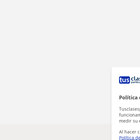
Política
Tusclases
funcionami
medir su 
Al hacer c
Política d