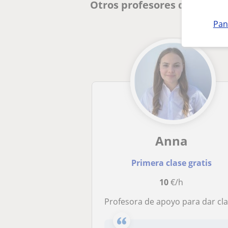
Otros profesores de Primar
Pan
Anna
Primera clase gratis
10
€/h
Profesora de apoyo para dar clases a niños de primaria en diversas materia