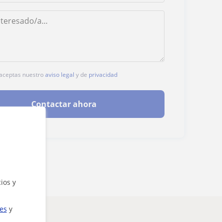
, aceptas nuestro
aviso legal
y de
privacidad
Contactar ahora
ios y
ies
y