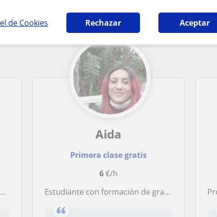
ia en Valencia que pueden interesarte
el de Cookies
Rechazar
Aceptar
Aida
Primera clase gratis
6
€/h
s
Estudiante con formación de grado superior y actualmente cursando un grado universitario, ofrece servicios para refuerzo en primaria
Profe