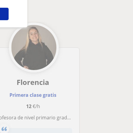
Florencia
Primera clase gratis
12
€/h
sora de nivel primario graduada en argentina. Capacitada al mismo tiempo para enseñar nivel básico de italiano.