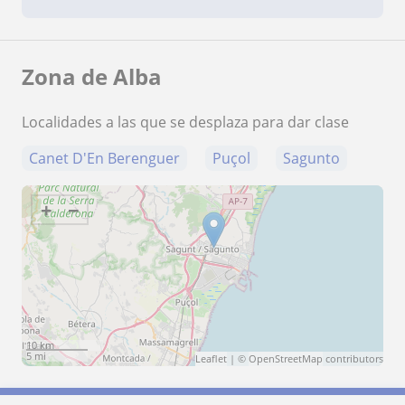
Zona de Alba
Localidades a las que se desplaza para dar clase
Canet D'En Berenguer
Puçol
Sagunto
+
−
10 km
5 mi
Leaflet
| ©
OpenStreetMap
contributors