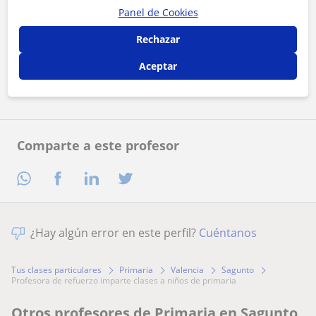
Panel de Cookies
Al hacer clic, aceptas nuestro
aviso legal
y de
privacidad
Rechazar
Aceptar
Contactar ahora
Comparte a este profesor
¿Hay algún error en este perfil?
Cuéntanos
Tus clases particulares
Primaria
Valencia
Sagunto
profesora de refuerzo imparte clases a niños de primaria
Otros profesores de Primaria en Sagunto