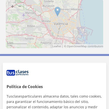
+
−
5 km
3 mi
Leaflet
| ©
OpenStreetMap
contributors
Contacta con Linda
Tarifa
20
€/h
Política de Cookies
1ª clase gratis
Tusclasesparticulares almacena datos, tales como cookies,
para garantizar el funcionamiento básico del sitio,
personalizar el contenido, adaptar los anuncios y medir