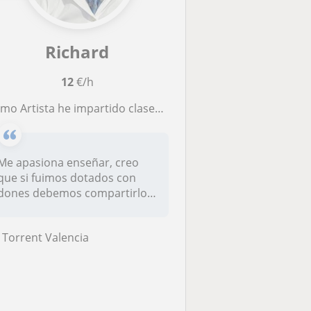
Richard
12
€/h
Artista he impartido clases tanto a niños como a Adultos Mayores, se implementar tanto la pedagogía y andragogia
Me apasiona enseñar, creo
que si fuimos dotados con
dones debemos compartirlos
con o...
Torrent Valencia