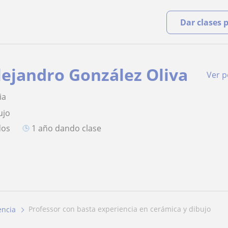
Dar clases 
lejandro González Oliva
Ver pe
ia
ujo
dos
1 año dando clase
professor con basta experiencia en cerámica y dibujo
encia