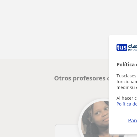
Política
Tusclases
Otros profesores de Dibujo
funcionami
medir su 
Al hacer c
Política d
Pan