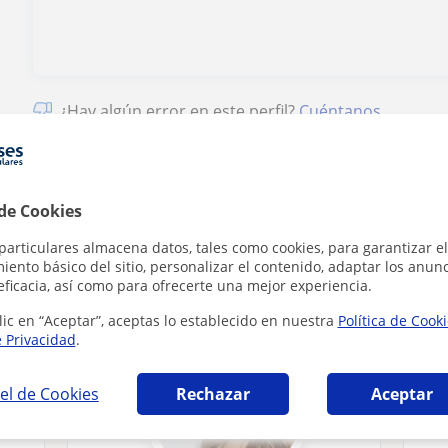
¿Hay algún error en este perfil?
Cuéntanos
 de Cookies
particulares almacena datos, tales como cookies, para garantizar el
 en Torrent (Valencia) que pueden interesart
ento básico del sitio, personalizar el contenido, adaptar los anunc
eficacia, así como para ofrecerte una mejor experiencia.
lic en “Aceptar”, aceptas lo establecido en nuestra
Política de Cook
e Privacidad
.
el de Cookies
Rechazar
Aceptar