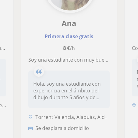
Ana
Primera clase gratis
s.
8
€/h
Como 
Soy una estudiante con muy buen nivel de dibujo
n
o
Hola, soy una estudiante con
experiencia en el ámbito del
dibujo durante 5 años y de...
...
Torrent Valencia, Alaquàs, Aldaia, Picanya, Torrent (Valencia), Valenc...
Se desplaza a domicilio