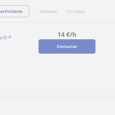
particulares
Anúnciate
Tu cuenta
14
€
/h
rfil
Contactar