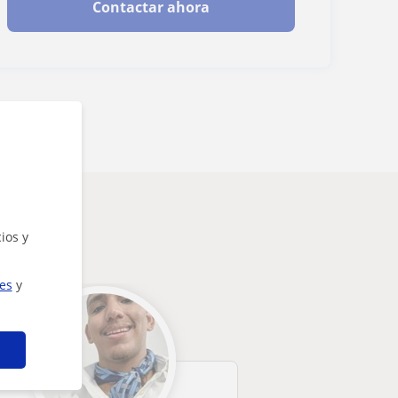
Contactar ahora
e
ios y
ies
y