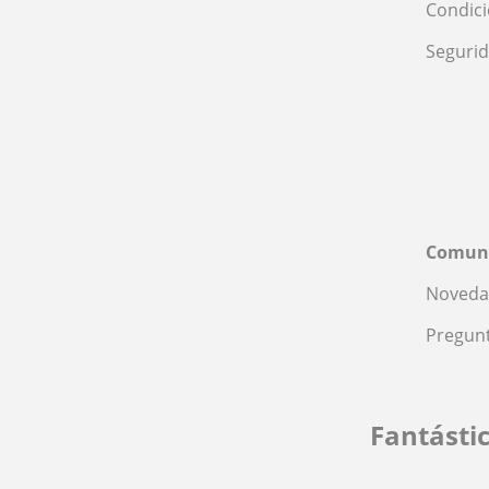
Condic
Seguri
Comun
Noveda
Pregunt
Fantásti