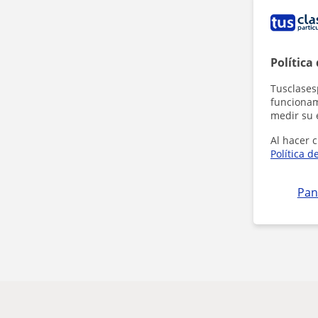
Política
Tusclases
funcionami
medir su 
Al hacer c
Política d
Pan