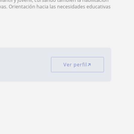
fantil y juvenil, cursando también la habilitación
ivas. Orientación hacia las necesidades educativas
Ver perfil