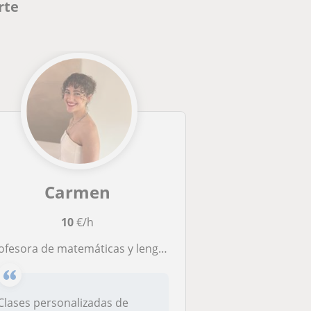
rte
Carmen
10
€/h
esora de matemáticas y lengua castellana para primaria, ofrezco clases online o a domicilio en Valencia
Clases personalizadas de