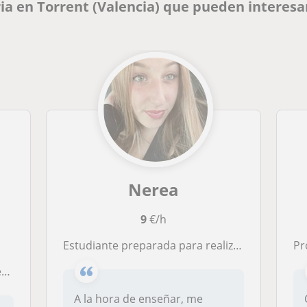
ia en Torrent (Valencia) que pueden interesa
Nerea
9
€/h
Estudiante preparada para realizar clases de repaso a niños de primaria.
Prof
s
A la hora de enseñar, me