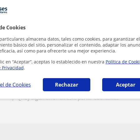
1ª clase gratis
 de Cookies
particulares almacena datos, tales como cookies, para garantizar el
ento básico del sitio, personalizar el contenido, adaptar los anunc
Al hacer clic
eficacia, así como para ofrecerte una mejor experiencia.
lic en “Aceptar”, aceptas lo establecido en nuestra
Política de Cook
e Privacidad
.
el de Cookies
Rechazar
Aceptar
¿Hay algún error en este perfil?
Cuéntanos