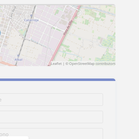
Leaflet
| ©
OpenStreetMap
contributors