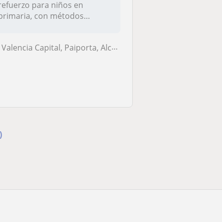
refuerzo para niños en
primaria, con métodos
atractivos, di...
Valencia Capital, Paiporta, Alcàsser, Picassent, Picanya, Torrent (Val...
)