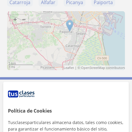
Catarroja
Alfafar
Picanya
Paiporta
+
−
5 km
3 mi
Leaflet
| ©
OpenStreetMap
contributors
Contacta con Andrea
Política de Cookies
Tarifa
9
€/h
Tusclasesparticulares almacena datos, tales como cookies,
1ª clase gratis
para garantizar el funcionamiento básico del sitio,