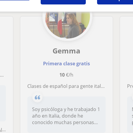
Gemma
Primera clase gratis
a
10
€/h
Clases de español para gente italiana con actividades dinámicas
P
Soy psicóloga y he trabajado 1
año en Italia, donde he
conocido muchas personas
con...
...