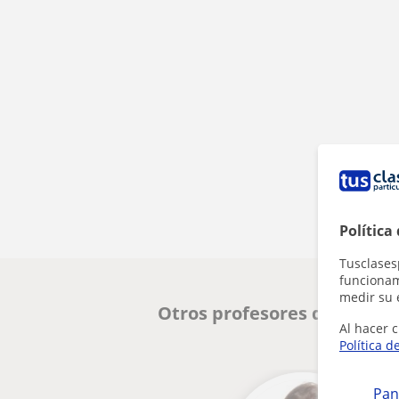
Política
Tusclases
funcionami
medir su 
Otros profesores de Lengua
Al hacer c
Política d
Pan