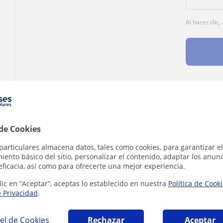
Al hacer clic
¿Hay algún error en este perfil?
Cuéntanos
 de Cookies
particulares almacena datos, tales como cookies, para garantizar el
ento básico del sitio, personalizar el contenido, adaptar los anunc
eficacia, así como para ofrecerte una mejor experiencia.
 Castellana y Literatura en Valencia que pue
lic en “Aceptar”, aceptas lo establecido en nuestra
Política de Cook
e Privacidad
.
el de Cookies
Rechazar
Aceptar