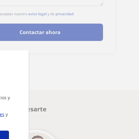
, aceptas nuestro
aviso legal
y de
privacidad
Contactar ahora
ios y
den interesarte
ies
y