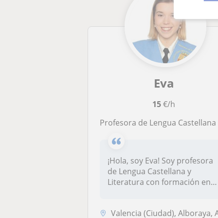
Eva
15
€/h
Profesora de Lengua Castellana y Literatura, formada en Educación Secundari
¡Hola, soy Eva! Soy profesora
de Lengua Castellana y
Literatura con formación en
Edu...
Valencia (Ciudad), Alboraya, Almàssera, Bonrepòs I Mirambell, Tavernes