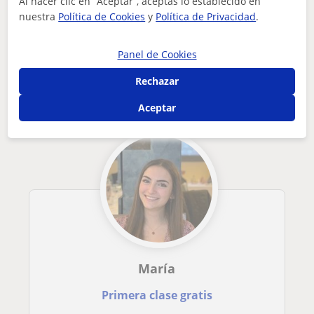
Al hacer clic en “Aceptar”, aceptas lo establecido en
nuestra
Política de Cookies
y
Política de Privacidad
.
Tus clases particulares
Derecho
Valencia
Puçol
puedo ser útil en cualquier área del derecho, también puedo ...
Panel de Cookies
Otros profesores de Derecho en Puçol
Rechazar
que pueden interesarte
Aceptar
María
Primera clase gratis