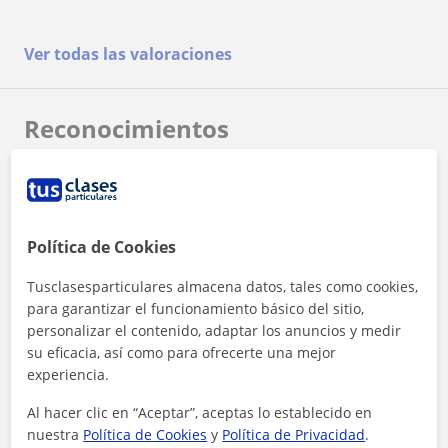
Ver todas las valoraciones
Reconocimientos
Política de Cookies
Tusclasesparticulares almacena datos, tales como cookies,
¿Quieres saber más de Javier?
para garantizar el funcionamiento básico del sitio,
Datos verificados
personalizar el contenido, adaptar los anuncios y medir
★
★
★
★
★
12 valoraciones
su eficacia, así como para ofrecerte una mejor
experiencia.
Ver perfil
Al hacer clic en “Aceptar”, aceptas lo establecido en
nuestra
Política de Cookies
y
Política de Privacidad
.