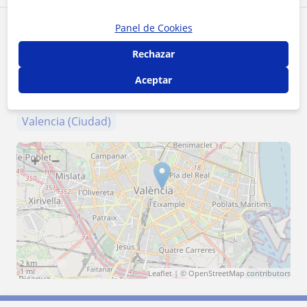
Panel de Cookies
Zona de Javier
Rechazar
Localidades a las que se desplaza para dar clase
Aceptar
Alboraya
Mislata
Tavernes Blanques
Valencia (Ciudad)
+
−
2 km
1 mi
Leaflet
| ©
OpenStreetMap
contributors