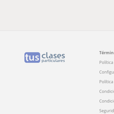
Términ
Polític
Configu
Polític
Condici
Condic
Seguri