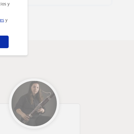
ios y
ies
y