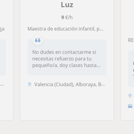
Luz
9
€/h
ga
Maestra de educación infantil, puedo desplazarme para el apoyo escolar
R
No dudes en contactarme si
necesitas refuerzo para tu
pequeño/a, doy clases hasta
fi...
a
Valencia (Ciudad), Alboraya, Burjassot, Tavernes Blanques, Vinalesa