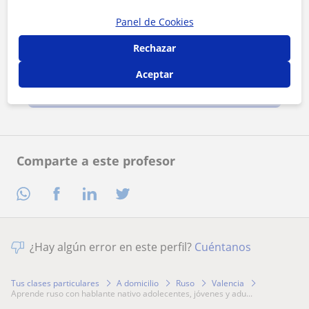
Panel de Cookies
Rechazar
Al hacer clic, aceptas nuestro
aviso legal
y de
privacidad
Aceptar
Contactar ahora
Comparte a este profesor
¿Hay algún error en este perfil?
Cuéntanos
Tus clases particulares
A domicilio
Ruso
Valencia
aprende ruso con hablante nativo adolecentes, jóvenes y adu...