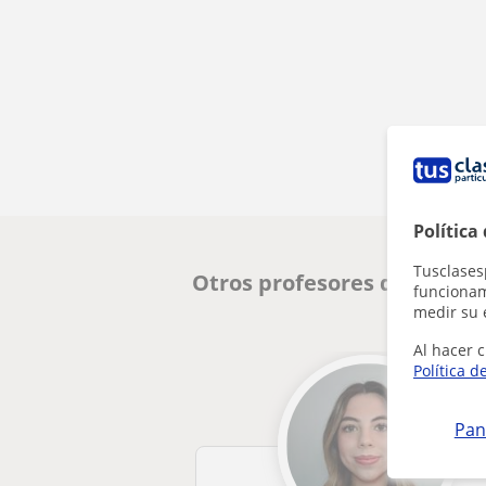
Política
Tusclases
Otros profesores de Atenc
funcionami
medir su 
Al hacer c
Política d
Pan