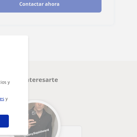
Contactar ahora
 pueden interesarte
ios y
ies
y