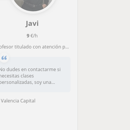
Javi
9
€/h
fesor titulado con atención personalizada a personas dependientes.
No dudes en contactarme si
necesitas clases
personalizadas, soy una
persona con el i...
Valencia Capital