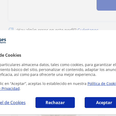
¿Hay algún error en este perfil?
Cuéntanos
 de Cookies
particulares almacena datos, tales como cookies, para garantizar el
ión a personas dependientes en Valencia que
ento básico del sitio, personalizar el contenido, adaptar los anunc
eficacia, así como para ofrecerte una mejor experiencia.
lic en “Aceptar”, aceptas lo establecido en nuestra
Política de Cook
e Privacidad
.
el de Cookies
Rechazar
Aceptar