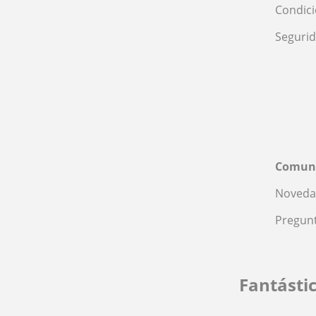
Condic
Seguri
Comun
Noveda
Pregunt
Fantásti