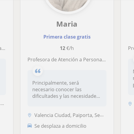
Maria
Primera clase gratis
es.
12
€/h
Pro
Profesora de Atención a Personas en Situación de Dependencia
Principalmente, será
necesario conocer las
dificultades y las necesidades
de la pers...
.
Valencia Ciudad, Paiporta, Sedaví, Valencia (Ciudad), Alfafar, Catarro...
Se desplaza a domicilio