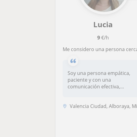
Lucia
9
€/h
Me considero una persona cercana, comprensiva y con vocación por ayudar a personas con diferentes capacidad
Soy una persona empática,
paciente y con una
comunicación efectiva,
cualidades que h...
Valencia Ciudad, Alboraya, Mislata, Tavernes Blanques, Valencia (Ciuda..