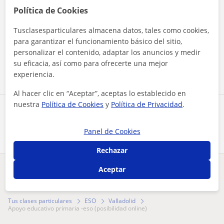
Política de Cookies
Tusclasesparticulares almacena datos, tales como cookies,
Al hacer clic, aceptas nuestro
aviso legal
y de
privacidad
para garantizar el funcionamiento básico del sitio,
personalizar el contenido, adaptar los anuncios y medir
Contactar ahora
su eficacia, así como para ofrecerte una mejor
experiencia.
Al hacer clic en “Aceptar”, aceptas lo establecido en
nuestra
Política de Cookies
y
Política de Privacidad
.
Comparte a este profesor
Panel de Cookies
Rechazar
Aceptar
¿Hay algún error en este perfil?
Cuéntanos
Tus clases particulares
ESO
Valladolid
apoyo educativo primaria -eso (posibilidad online)