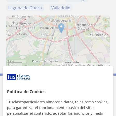
Laguna de Duero
Valladolid
+
−
2 km
1 mi
Leaflet
| ©
OpenStreetMap
contributors
Contacta con Carla
Política de Cookies
Tusclasesparticulares almacena datos, tales como cookies,
Tarifa
8
€/h
para garantizar el funcionamiento básico del sitio,
personalizar el contenido, adaptar los anuncios y medir