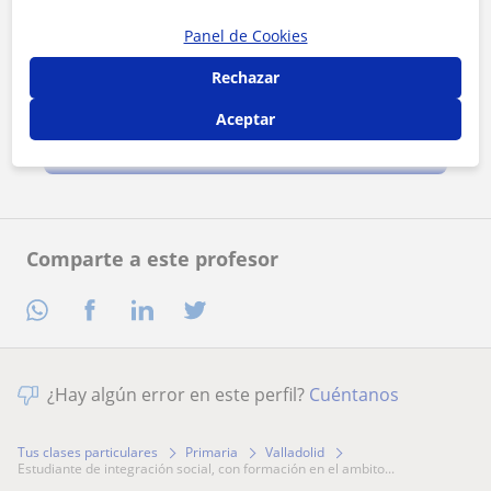
Panel de Cookies
Rechazar
Al hacer clic, aceptas nuestro
aviso legal
y de
privacidad
Aceptar
Contactar ahora
Comparte a este profesor
¿Hay algún error en este perfil?
Cuéntanos
Tus clases particulares
Primaria
Valladolid
estudiante de integración social, con formación en el ambito...