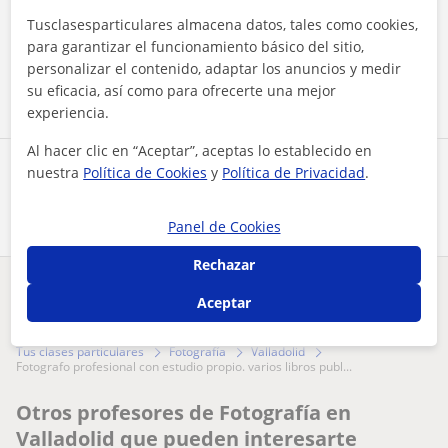
Al hacer clic, aceptas nuestro
aviso legal
y de
privacidad
Tusclasesparticulares almacena datos, tales como cookies,
para garantizar el funcionamiento básico del sitio,
personalizar el contenido, adaptar los anuncios y medir
Contactar ahora
su eficacia, así como para ofrecerte una mejor
experiencia.
Al hacer clic en “Aceptar”, aceptas lo establecido en
nuestra
Política de Cookies
y
Política de Privacidad
.
Comparte a este profesor
Panel de Cookies
Rechazar
¿Hay algún error en este perfil?
Cuéntanos
Aceptar
Tus clases particulares
Fotografía
Valladolid
fotografo profesional con estudio propio. varios libros publ...
Otros profesores de Fotografía en
Valladolid que pueden interesarte