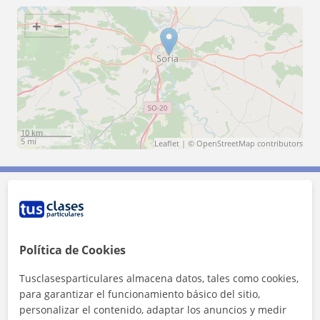
+
−
10 km
5 mi
Leaflet
| ©
OpenStreetMap
contributors
Contacta con Victor
Tarifa
6
€/h
Política de Cookies
Tusclasesparticulares almacena datos, tales como cookies,
1ª clase gratis
para garantizar el funcionamiento básico del sitio,
personalizar el contenido, adaptar los anuncios y medir