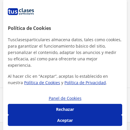
Política de Cookies
Tusclasesparticulares almacena datos, tales como cookies,
para garantizar el funcionamiento básico del sitio,
Al hacer clic, aceptas nuestro
aviso legal
y de
privacidad
personalizar el contenido, adaptar los anuncios y medir
su eficacia, así como para ofrecerte una mejor
experiencia.
Contactar ahora
Al hacer clic en “Aceptar”, aceptas lo establecido en
nuestra
Política de Cookies
y
Política de Privacidad
.
Comparte a este profesor
Panel de Cookies
Rechazar
Aceptar