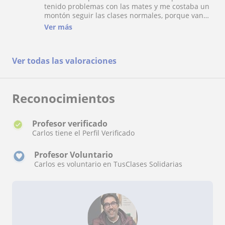
tenido problemas con las mates y me costaba un
montón seguir las clases normales, porque van
demasiado rápido para mi y no lograba entender
Ver más
el porqué de las cosas. Sin embargo, Carlos me
ha ayudado a coger soltura y hacer que entienda
lo que estoy haciendo! Llevo un año con el y no
Ver todas las valoraciones
he vuelto a suspender ningún examen y ahora
tengo una media de 7,5!
Reconocimientos
Profesor verificado
Carlos tiene el Perfil Verificado
Profesor Voluntario
Carlos es voluntario en TusClases Solidarias