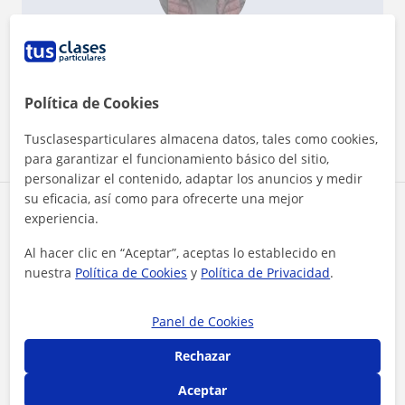
¿Quieres saber más de Carlos?
Datos verificados
★
★
★
★
★
7 valoraciones
Política de Cookies
Ver perfil
Tusclasesparticulares almacena datos, tales como cookies,
para garantizar el funcionamiento básico del sitio,
personalizar el contenido, adaptar los anuncios y medir
su eficacia, así como para ofrecerte una mejor
Zona de Carlos
experiencia.
Al hacer clic en “Aceptar”, aceptas lo establecido en
Localidades a las que se desplaza para dar clase
nuestra
Política de Cookies
y
Política de Privacidad
.
Zaratán
Valladolid
Panel de Cookies
+
−
Rechazar
Aceptar