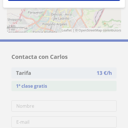
2 km
1 mi
Leaflet
| ©
OpenStreetMap
contributors
Contacta con Carlos
Tarifa
13
€/h
1ª clase gratis