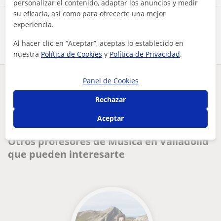
personalizar el contenido, adaptar los anuncios y medir
su eficacia, así como para ofrecerte una mejor
Comparte a este profesor
experiencia.
Al hacer clic en “Aceptar”, aceptas lo establecido en
nuestra
Política de Cookies
y
Política de Privacidad
.
Panel de Cookies
¿Hay algún error en este perfil?
Cuéntanos
Rechazar
Tus clases particulares
Música
Valladolid
Aceptar
profesor de lenguaje musical (solfeo) y de violín
Otros profesores de Música en Valladolid
que pueden interesarte