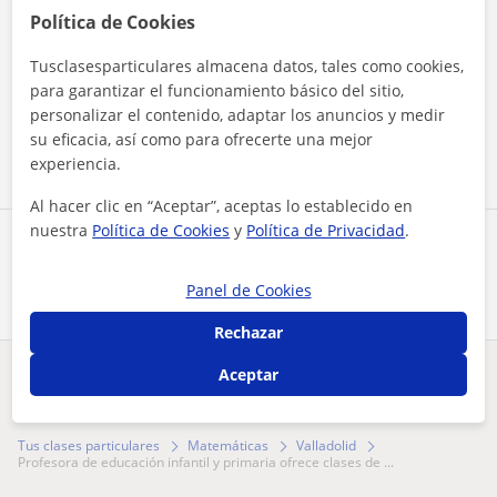
Política de Cookies
Tusclasesparticulares almacena datos, tales como cookies,
Al hacer clic, aceptas nuestro
aviso legal
y de
privacidad
para garantizar el funcionamiento básico del sitio,
personalizar el contenido, adaptar los anuncios y medir
Contactar ahora
su eficacia, así como para ofrecerte una mejor
experiencia.
Al hacer clic en “Aceptar”, aceptas lo establecido en
nuestra
Política de Cookies
y
Política de Privacidad
.
Comparte a este profesor
Panel de Cookies
Rechazar
Aceptar
¿Hay algún error en este perfil?
Cuéntanos
Tus clases particulares
Matemáticas
Valladolid
profesora de educación infantil y primaria ofrece clases de ...