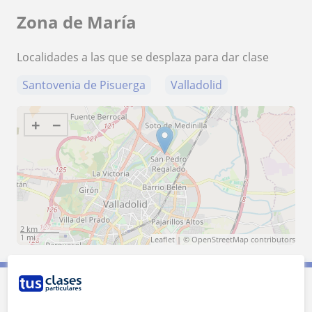
Zona de María
Localidades a las que se desplaza para dar clase
Santovenia de Pisuerga
Valladolid
+
−
2 km
1 mi
Leaflet
| ©
OpenStreetMap
contributors
Contacta con María