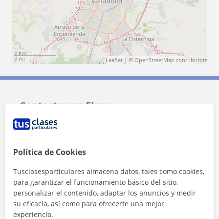
5 km
3 mi
Leaflet
| ©
OpenStreetMap
contributors
Contacta con Elena
Tarifa
6
€/h
Política de Cookies
1ª clase gratis
Tusclasesparticulares almacena datos, tales como cookies,
para garantizar el funcionamiento básico del sitio,
personalizar el contenido, adaptar los anuncios y medir
su eficacia, así como para ofrecerte una mejor
experiencia.