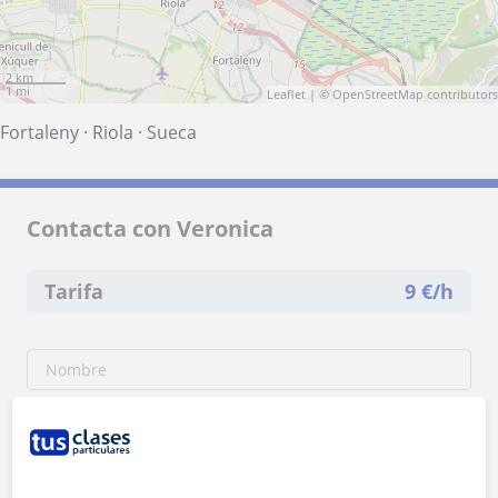
2 km
1 mi
Leaflet
| ©
OpenStreetMap
contributors
Fortaleny
·
Riola
·
Sueca
Contacta con Veronica
Tarifa
9
€/h