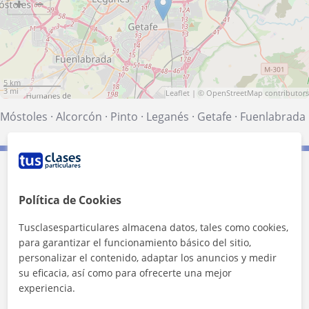
+
−
5 km
3 mi
Leaflet
| ©
OpenStreetMap
contributors
Móstoles
·
Alcorcón
·
Pinto
·
Leganés
·
Getafe
·
Fuenlabrada
Contacta con Victoria
Política de Cookies
Tarifa
10
€/h
Tusclasesparticulares almacena datos, tales como cookies,
para garantizar el funcionamiento básico del sitio,
1ª clase gratis
personalizar el contenido, adaptar los anuncios y medir
su eficacia, así como para ofrecerte una mejor
experiencia.