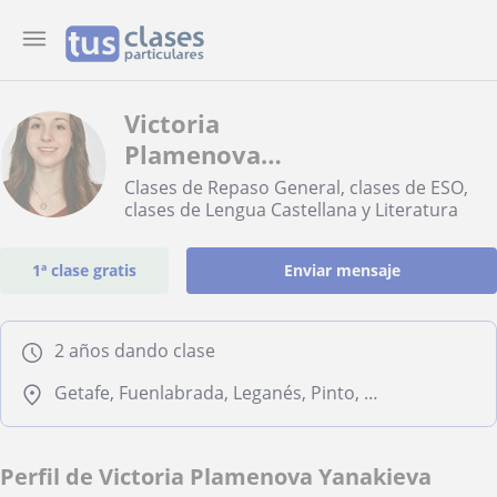
Victoria
Plamenova
Yanakieva
Clases de Repaso General, clases de ESO,
clases de Lengua Castellana y Literatura
1ª clase gratis
Enviar mensaje
2 años dando clase
Getafe, Fuenlabrada, Leganés, Pinto, Alcorcón, Móstoles
Perfil de Victoria Plamenova Yanakieva