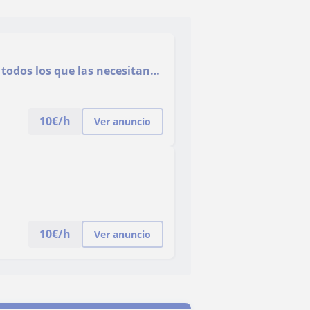
 todos los que las necesitan,
clases se imparten online
10
€/h
Ver anuncio
10
€/h
Ver anuncio