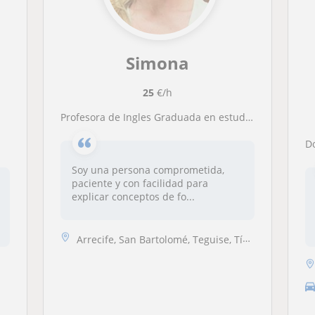
Simona
25
€/h
Profesora de Ingles Graduada en estudios Ingleses apta para dar clases a todas las edades
Soy una persona comprometida,
paciente y con facilidad para
explicar conceptos de fo...
Arrecife, San Bartolomé, Teguise, Tías, Tinajo, Yaiza