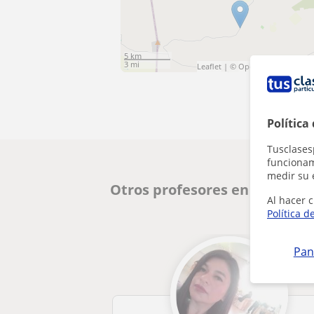
5 km
3 mi
Leaflet
| ©
OpenStreetMap
cont
Política
Tusclases
funcionami
medir su 
Otros profesores en Arrecife
Al hacer c
Política d
Pan