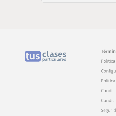
Términ
Polític
Configu
Polític
Condici
Condic
Seguri