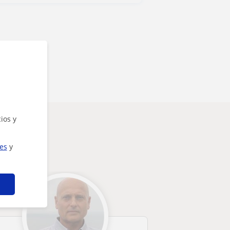
ios y
ies
y