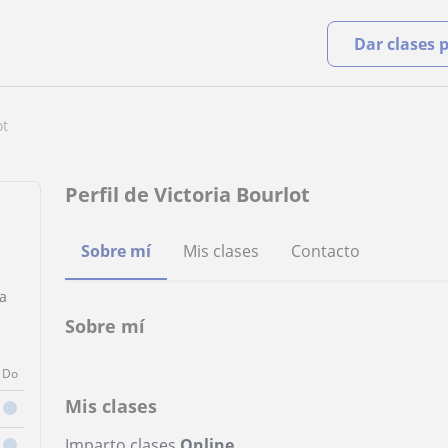
Dar clases 
ot
Perfil de Victoria Bourlot
Sobre mí
Mis clases
Contacto
a
Sobre mí
Do
Mis clases
Imparto clases
Online