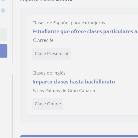
Clases de Español para extranjeros
Estudiante que ofrece clases particulares a
no importa de que pais vengan porque las 
Arrecife
Clase Presencial
Clases de Inglés
Imparto clases hasta bachillerato
Las Palmas de Gran Canaria
Clase Online