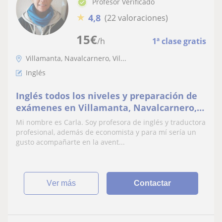
Profesor Verificado
★
4,8
(22 valoraciones)
15
€
/h
1ª clase gratis
Villamanta, Navalcarnero, Vil...
Inglés
Inglés todos los niveles y preparación de
exámenes en Villamanta, Navalcarnero,
Aldea del Fresno, Sevilla la Nueva y
Mi nombre es Carla. Soy profesora de inglés y traductora
alrededores
profesional, además de economista y para mí sería un
gusto acompañarte en la avent...
ver más
Contactar