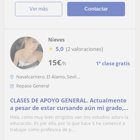
ver más
Contactar
Nieves
★
5,0
(2 valoraciones)
15
€
/h
1ª clase gratis
Navalcarnero, El Álamo, Sevil...
Repaso General
CLASES DE APOYO GENERAL. Actualmente
a pesar de estar cursando aún mi grado,
he estado trabajando como profesora de
Hola, como muy bien dirigidos van mis estudios adoro la
apoyo en el programa Refuerza de la
educación. Es por ello, por lo que hace 5 he comencé a
Comunidad de Madrid, específicamente
trabajar como profesora de p...
en el IES Profesor Ángel Ysern. En él