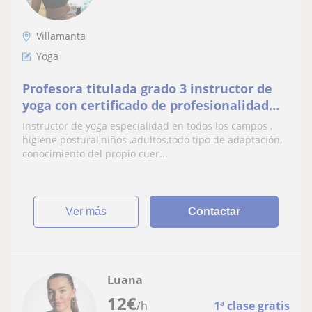
Villamanta
Yoga
Profesora titulada grado 3 instructor de
yoga con certificado de profesionalidad
muchos años de experiencia,juntos
Instructor de yoga especialidad en todos los campos ,
llegaremos a tu
higiene postural,niños ,adultos,todo tipo de adaptación,
conocimiento del propio cuer...
ver más
Contactar
Luana
12
€
/h
1ª clase gratis