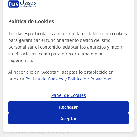
Repaso General
Clases particulares Infantil, Primaria
Política de Cookies
Hola, ¿Necesitas refuerzo o clases particulares?
Tusclasesparticulares almacena datos, tales como cookies,
¿Técnicas de estudio o repaso? Pues yo te puedo ayudar.
Soy Miriam, maestra y futura logop...
para garantizar el funcionamiento básico del sitio,
personalizar el contenido, adaptar los anuncios y medir
su eficacia, así como para ofrecerte una mejor
experiencia.
ver más
Contactar
Al hacer clic en “Aceptar”, aceptas lo establecido en
nuestra
Política de Cookies
y
Política de Privacidad
.
Lucas
Panel de Cookies
18
€
/h
1ª clase gratis
Rechazar
Aceptar
Navalcarnero, El Álamo, Sevil...