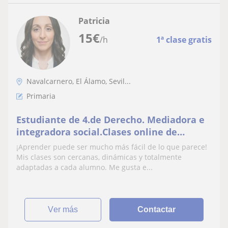
Patricia
15
€
/h
1ª clase gratis
Navalcarnero, El Álamo, Sevil...
Primaria
Estudiante de 4.de Derecho. Mediadora e
integradora social.Clases online de
primaria, ESO y ciclos formativos (FOL, IPE
¡Aprender puede ser mucho más fácil de lo que parece!
Y EIE)
Mis clases son cercanas, dinámicas y totalmente
adaptadas a cada alumno. Me gusta e...
ver más
Contactar