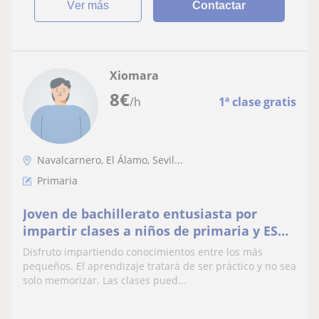
ver más
Contactar
Xiomara
8
€
/h
1ª clase gratis
Navalcarnero, El Álamo, Sevil...
Primaria
Joven de bachillerato entusiasta por
impartir clases a niños de primaria y ESO.
Tengo experiencia dando clases
Disfruto impartiendo conocimientos entre los más
particulares
pequeños. El aprendizaje tratará de ser práctico y no sea
solo memorizar. Las clases pued...