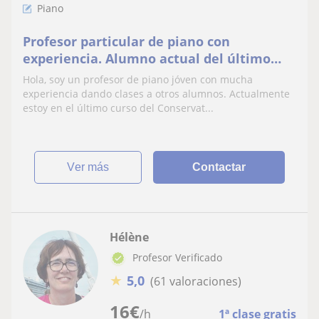
Piano
Profesor particular de piano con
experiencia. Alumno actual del último
curso del Conservatorio profesional de
Hola, soy un profesor de piano jóven con mucha
música
experiencia dando clases a otros alumnos. Actualmente
estoy en el último curso del Conservat...
ver más
Contactar
Hélène
Profesor Verificado
★
5,0
(61 valoraciones)
16
€
/h
1ª clase gratis