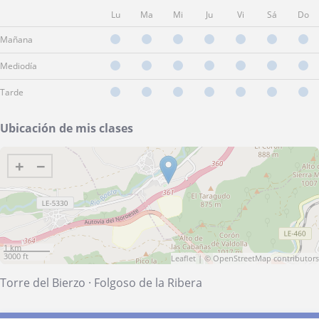
Lu
Ma
Mi
Ju
Vi
Sá
Do
Mañana
Mediodía
Tarde
Ubicación de mis clases
+
−
1 km
3000 ft
Leaflet
| ©
OpenStreetMap
contributors
Torre del Bierzo
·
Folgoso de la Ribera