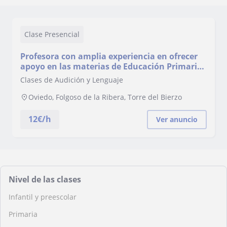
Clase Presencial
Profesora con amplia experiencia en ofrecer
apoyo en las materias de Educación Primaria
y la ESO. Estoy especializada en la
Clases de Audición y Lenguaje
intervención de problemas de habla, lenguaje
y comunicación, como la Dislexia, Discalculia,
Oviedo, Folgoso de la Ribera, Torre del Bierzo
Diagrafia, RSL, TEL, y otros problemas
12
€/h
Ver anuncio
Nivel de las clases
Infantil y preescolar
Primaria