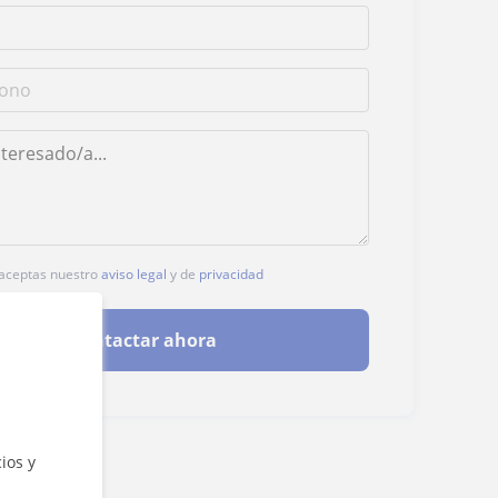
, aceptas nuestro
aviso legal
y de
privacidad
Contactar ahora
ios y