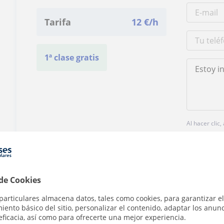
Tarifa
12
€/h
1ª clase gratis
Al hacer clic
 de Cookies
particulares almacena datos, tales como cookies, para garantizar el
¿Hay algún error en este perfil?
Cuéntanos
ento básico del sitio, personalizar el contenido, adaptar los anunc
eficacia, así como para ofrecerte una mejor experiencia.