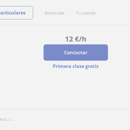
particulares
Anúnciate
Tu cuenta
12
€
/h
Contactar
Primera clase gratis
so. s...