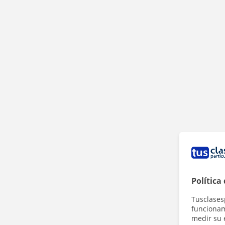
Política
Tusclases
funcionami
medir su 