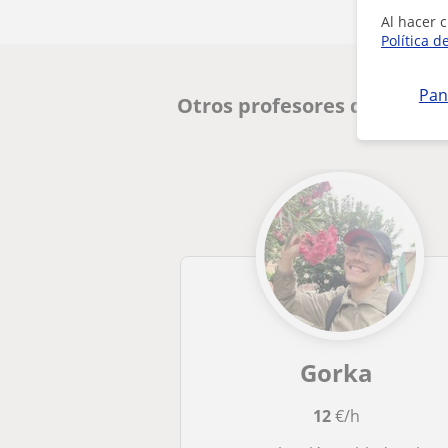
Al hacer c
Política d
Pan
Otros profesores de Repaso
Gorka
12
€/h