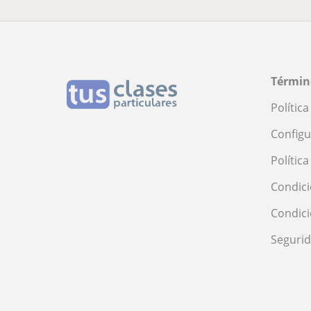
Términ
Polític
Configu
Polític
Condici
Condic
Seguri