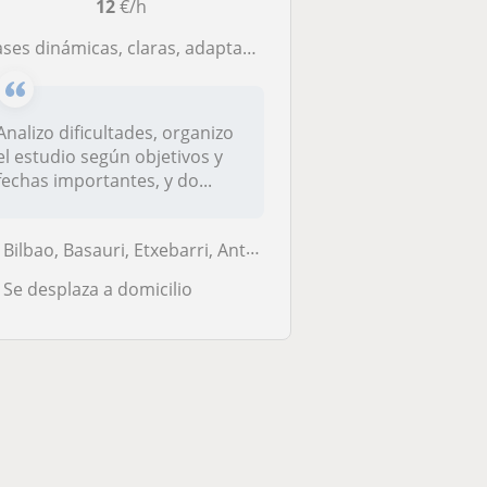
12
€/h
ases dinámicas, claras, adaptadas a cada alumno y necesidad
Analizo dificultades, organizo
el estudio según objetivos y
fechas importantes, y do...
Bilbao, Basauri, Etxebarri, Anteiglesia de San Esteban-Etxebarri Do, ...
Se desplaza a domicilio