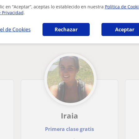
lic en “Aceptar”, aceptas lo establecido en nuestra
Política de Cook
e Privacidad
.
el de Cookies
Rechazar
Aceptar
 General en Bilbao que pueden interesarte
Iraia
Primera clase gratis