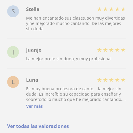
★
★
★
★
★
Stella
S
Me han encantado sus clases, son muy divertidas
y he mejorado mucho cantando! De las mejores
sin duda
★
★
★
★
★
Juanjo
J
La mejor profe sin duda, y muy profesional
★
★
★
★
★
Luna
L
Es muy buena profesora de canto... la mejor sin
duda. Es increíble su capacidad para enseñar y
sobretodo lo mucho que he mejorado cantando.
Su clases merecen muchísimo la pena, las
Ver más
recomiendo un montón.
Ver todas las valoraciones