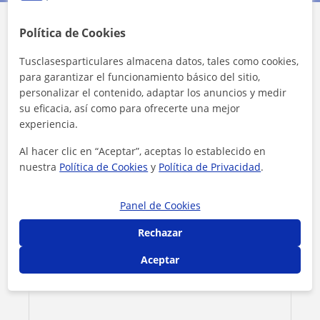
Política de Cookies
Contacta con Mª Victoria
Tusclasesparticulares almacena datos, tales como cookies,
para garantizar el funcionamiento básico del sitio,
Tarifa
38
€/h
personalizar el contenido, adaptar los anuncios y medir
su eficacia, así como para ofrecerte una mejor
1ª clase gratis
experiencia.
Al hacer clic en “Aceptar”, aceptas lo establecido en
nuestra
Política de Cookies
y
Política de Privacidad
.
Panel de Cookies
Rechazar
Aceptar