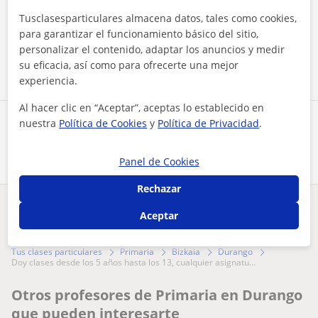
Al hacer clic, aceptas nuestro
aviso legal
y de
privacidad
Tusclasesparticulares almacena datos, tales como cookies,
para garantizar el funcionamiento básico del sitio,
personalizar el contenido, adaptar los anuncios y medir
Contactar ahora
su eficacia, así como para ofrecerte una mejor
experiencia.
Al hacer clic en “Aceptar”, aceptas lo establecido en
nuestra
Política de Cookies
y
Política de Privacidad
.
Comparte a este profesor
Panel de Cookies
Rechazar
¿Hay algún error en este perfil?
Cuéntanos
Aceptar
Tus clases particulares
Primaria
Bizkaia
Durango
doy clases desde los 5 años hasta los 13, cualquier asignatu...
Otros profesores de Primaria en Durango
que pueden interesarte