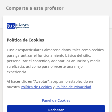
Comparte a este profesor
¿Hay algún error en este perfil?
Cuéntanos
Política de Cookies
Tusclasesparticulares almacena datos, tales como cookies,
Tus clases particulares
FCE First Certificate in English
Bizkaia
para garantizar el funcionamiento básico del sitio,
doy clases económicas particulares de inglés
Bilbao
personalizar el contenido, adaptar los anuncios y medir
su eficacia, así como para ofrecerte una mejor
Otros profesores de FCE First Certificate
experiencia.
in English en Bilbao que pueden
interesarte
Al hacer clic en “Aceptar”, aceptas lo establecido en
nuestra
Política de Cookies
y
Política de Privacidad
.
Panel de Cookies
Rechazar