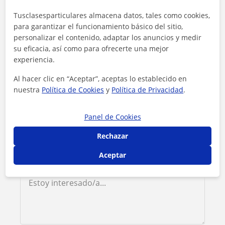
Contacta con Asier
Tusclasesparticulares almacena datos, tales como cookies,
para garantizar el funcionamiento básico del sitio,
personalizar el contenido, adaptar los anuncios y medir
Tarifa
12
€/h
su eficacia, así como para ofrecerte una mejor
experiencia.
1ª clase gratis
Al hacer clic en “Aceptar”, aceptas lo establecido en
nuestra
Política de Cookies
y
Política de Privacidad
.
Panel de Cookies
Rechazar
Aceptar