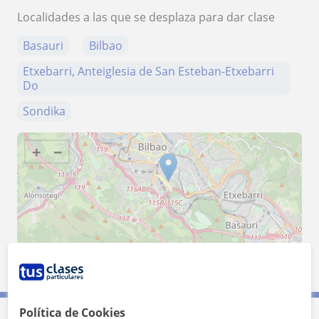
Localidades a las que se desplaza para dar clase
Basauri
Bilbao
Etxebarri, Anteiglesia de San Esteban-Etxebarri
Do
Sondika
+
−
2 km
1 mi
Leaflet
| ©
OpenStreetMap
contributors
Política de Cookies