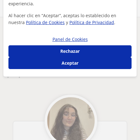
experiencia.
Al hacer clic en “Aceptar”, aceptas lo establecido en
nuestra
Política de Cookies
y
Política de Privacidad
.
¿Hay algún error en este perfil?
Cuéntanos
Panel de Cookies
Tus clases particulares
Biología
Bizkaia
Rechazar
clases particulares alumnos de universidad de biología, gené...
Aceptar
Otros profesores de Biología en Bizkaia
que pueden interesarte