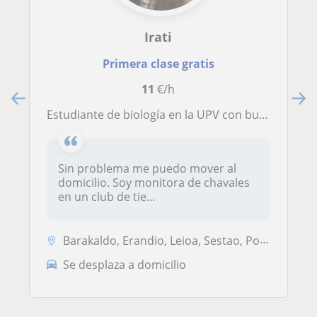
Irati
Primera clase gratis
11
€/h
Estudiante de biología en la UPV con buenas notas durante todas mis etapas educativas y muy animada a dar clases de diferentes asignaturas a chavales que lo necesiten. Aparte, C1 en inglés y B2 en euskera
Sin problema me puedo mover al
domicilio. Soy monitora de chavales
en un club de tie...
Barakaldo, Erandio, Leioa, Sestao, Portugalete, Valle de Trápaga-Trapa...
Se desplaza a domicilio