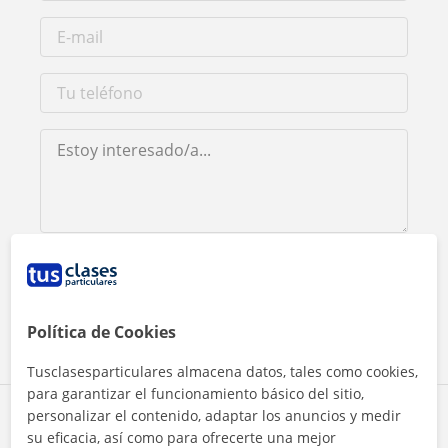
Al hacer clic, aceptas nuestro
aviso legal
y de
privacidad
Contactar ahora
Política de Cookies
Tusclasesparticulares almacena datos, tales como cookies,
para garantizar el funcionamiento básico del sitio,
personalizar el contenido, adaptar los anuncios y medir
Comparte a este profesor
su eficacia, así como para ofrecerte una mejor