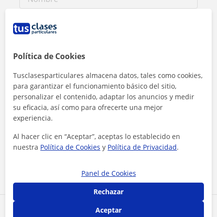
Política de Cookies
Tusclasesparticulares almacena datos, tales como cookies,
para garantizar el funcionamiento básico del sitio,
personalizar el contenido, adaptar los anuncios y medir
su eficacia, así como para ofrecerte una mejor
experiencia.
Al hacer clic, aceptas nuestro
aviso legal
y de
privacidad
Al hacer clic en “Aceptar”, aceptas lo establecido en
nuestra
Política de Cookies
y
Política de Privacidad
.
Contactar ahora
Panel de Cookies
Rechazar
Aceptar
Comparte a este profesor