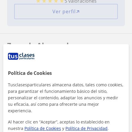
★
★
★
★
★
5 valoraciones
Ver perfil
Zona de Alessandra
Localidades a las que se desplaza para dar clase
Bilbao
Política de Cookies
Tusclasesparticulares almacena datos, tales como cookies,
+
−
para garantizar el funcionamiento básico del sitio,
personalizar el contenido, adaptar los anuncios y medir
su eficacia, así como para ofrecerte una mejor
experiencia.
Al hacer clic en “Aceptar”, aceptas lo establecido en
nuestra
Política de Cookies
y
Política de Privacidad
.