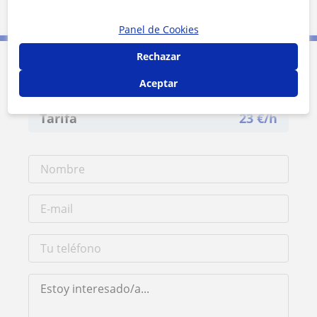
2 km
1 mi
Leaflet
| ©
OpenStreetMap
contributors
Panel de Cookies
Rechazar
Contacta con Alessandra
Aceptar
Tarifa
23
€/h