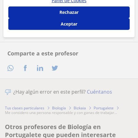
Panel de Cookies
Al hacer clic, aceptas nuestro
aviso legal
y de
privacidad
Rechazar
Contactar ahora
Aceptar
Comparte a este profesor
¿Hay algún error en este perfil?
Cuéntanos
Tus clases particulares
Biología
Bizkaia
Portugalete
me considero una persona responsable y con ganas de trabajar...
Otros profesores de Biología en
Portugalete que pueden interesarte