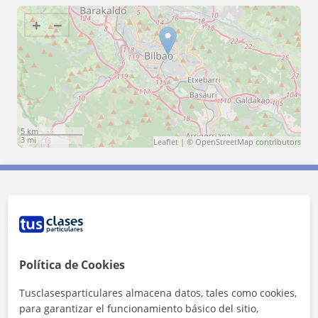
+
−
5 km
3 mi
Leaflet
| ©
OpenStreetMap
contributors
Contacta con Aingeru
Tarifa
20
€/h
Política de Cookies
1ª clase gratis
Tusclasesparticulares almacena datos, tales como cookies,
para garantizar el funcionamiento básico del sitio,