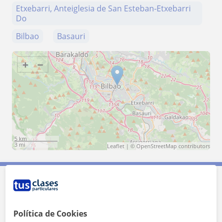
Etxebarri, Anteiglesia de San Esteban-Etxebarri
Do
Bilbao
Basauri
+
−
5 km
3 mi
Leaflet
| ©
OpenStreetMap
contributors
Contacta con Pau
Política de Cookies
Tarifa
12
€/h