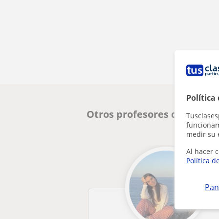
Política
Otros profesores de Probl
Tusclases
funcionami
medir su 
Al hacer c
Política d
Pan