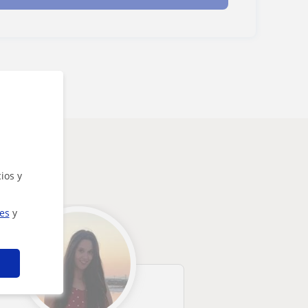
teresarte
ios y
ies
y