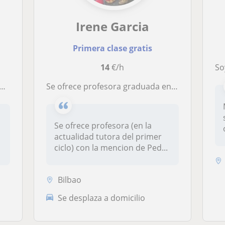
Irene Garcia
Primera clase gratis
14
€/h
Soy p
Se ofrece profesora graduada en educación primaria se ofrece para dar clase a niños de primaria
s
Se ofrece profesora (en la
e
actualidad tutora del primer
ciclo) con la mencion de Ped...
Bilbao
Se desplaza a domicilio