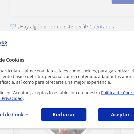
¿Hay algún error en este perfil?
Cuéntanos
 de Cookies
emas de aprendizaje en Bilbao que pueden in
particulares almacena datos, tales como cookies, para garantizar el
ento básico del sitio, personalizar el contenido, adaptar los anunc
eficacia, así como para ofrecerte una mejor experiencia.
lic en “Aceptar”, aceptas lo establecido en nuestra
Política de Cook
e Privacidad
.
el de Cookies
Rechazar
Aceptar