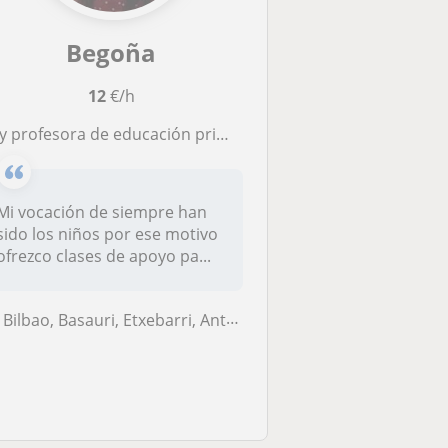
Begoña
12
€/h
rofesora de educación primaria y llevo varios años dando clases a niños con dificultades en el aprendizaje.
Mi vocación de siempre han
ido los niños por ese motivo
ofrezco clases de apoyo pa...
Bilbao, Basauri, Etxebarri, Anteiglesia de San Esteban-Etxebarri Do