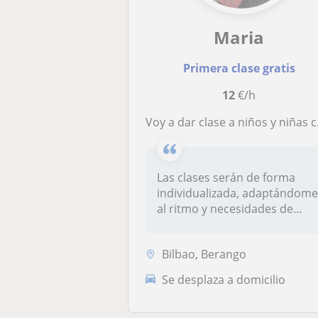
Maria
Primera clase gratis
12
€/h
Voy a dar clase a niños y niñas con necesidades educativas especiales. Soy una persona paciente, creativa y que disfruta enseñando
Las clases serán de forma
individualizada, adaptándom
al ritmo y necesidades de
cad...
Bilbao, Berango
Se desplaza a domicilio