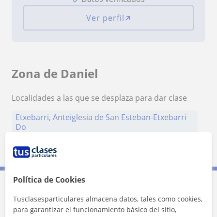
Ver perfil
Zona de Daniel
Localidades a las que se desplaza para dar clase
Etxebarri, Anteiglesia de San Esteban-Etxebarri
Do
Basauri
Arrigorriaga
Bilbao
Política de Cookies
Contacta con Daniel
Tusclasesparticulares almacena datos, tales como cookies,
para garantizar el funcionamiento básico del sitio,