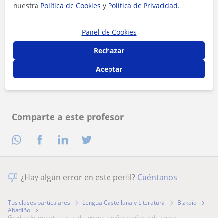
nuestra
Política de Cookies
y
Política de Privacidad
.
Panel de Cookies
Al hacer clic, aceptas nuestro
aviso legal
y de
privacidad
Rechazar
Contactar ahora
Aceptar
Comparte a este profesor
¿Hay algún error en este perfil?
Cuéntanos
Tus clases particulares
Lengua Castellana y Literatura
Bizkaia
Abadiño
graduado imparte clases de lengua a niños y niñas y de prima...