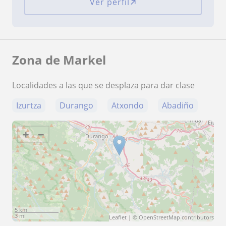
Ver perfil
Zona de Markel
Localidades a las que se desplaza para dar clase
Izurtza
Durango
Atxondo
Abadiño
+
−
5 km
3 mi
Leaflet
| ©
OpenStreetMap
contributors