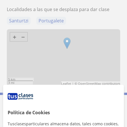
Localidades a las que se desplaza para dar clase
Santurtzi
Portugalete
+
−
5 km
3 mi
Leaflet
| ©
OpenStreetMap
contributors
Contacta con Unai
Política de Cookies
Tusclasesparticulares almacena datos, tales como cookies,
Tarifa
20
€/h