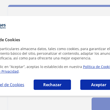
Contacta con Magdalena
 de Cookies
Tarifa
20
€/h
particulares almacena datos, tales como cookies, para garantizar el
ento básico del sitio, personalizar el contenido, adaptar los anunc
eficacia, así como para ofrecerte una mejor experiencia.
lic en “Aceptar”, aceptas lo establecido en nuestra
Política de Cook
e Privacidad
.
el de Cookies
Rechazar
Aceptar
Al hacer clic