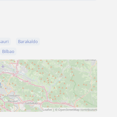
sauri
Barakaldo
Bilbao
Leaflet
| ©
OpenStreetMap
contributors