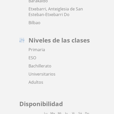
Barakaldo
Etxebarri, Anteiglesia de San
Esteban-Etxebarri Do
Bilbao
Niveles de las clases
Primaria
ESO
Bachillerato
Universitarios
Adultos
Disponibilidad
Lu
Ma
Mi
Ju
Vi
Sá
Do