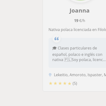
Joanna
19
€/h
Nativa polaca licenciada en Filologia Hispánica (con C1 en inglés, B2 en italiano, B1 en francés, A2 en ruso, A2 en euskera, A1 en alemán) imparte clases particulares de español, polaco e i
🎓 Clases particulares de
español, polaco e inglés con
nativa 🇵🇱Soy polaca, licenc...
Lekeitio, Amoroto, Ispaster, Mendex
★
★
★
★
★
(5)