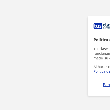
Política
Tusclases
funcionami
medir su 
Al hacer c
Política d
Pan