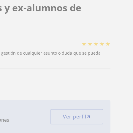
s y ex-alumnos de
★
★
★
★
★
a gestión de cualquier asunto o duda que se pueda
Ver perfil
iones