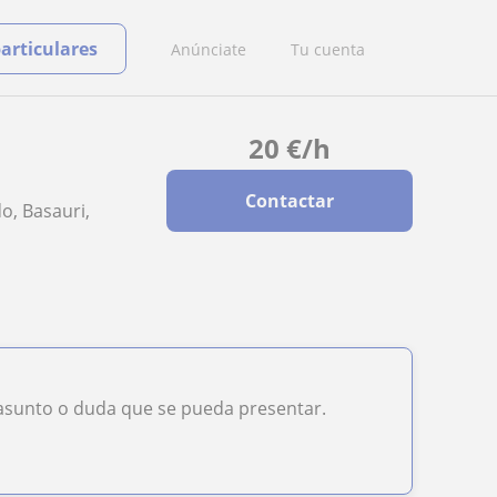
particulares
Anúnciate
Tu cuenta
20
€
/h
Contactar
do, Basauri,
 asunto o duda que se pueda presentar.