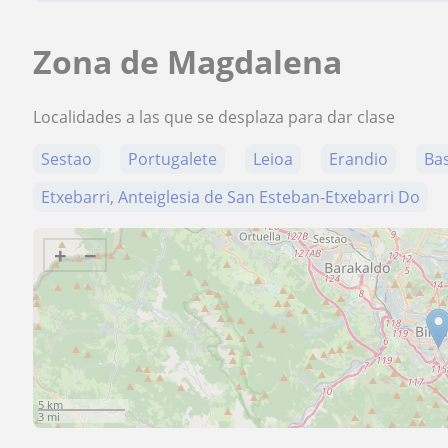
Zona de Magdalena
Localidades a las que se desplaza para dar clase
Sestao
Portugalete
Leioa
Erandio
Ba
Etxebarri, Anteiglesia de San Esteban-Etxebarri Do
+
−
5 km
3 mi