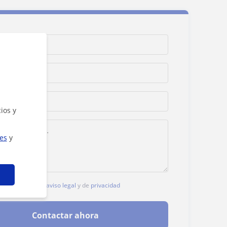
ios y
ies
y
, aceptas nuestro
aviso legal
y de
privacidad
Contactar ahora