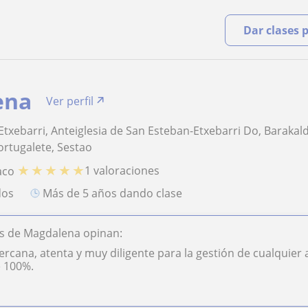
Dar clases 
ena
Ver perfil
 Etxebarri, Anteiglesia de San Esteban-Etxebarri Do, Barakal
ortugalete, Sestao
★
★
★
★
★
1 valoraciones
aco
dos
más de 5 años dando clase
s de Magdalena opinan:
rcana, atenta y muy diligente para la gestión de cualquier
 100%.