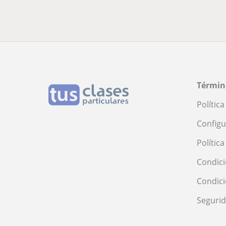
Términ
Polític
Configu
Polític
Condici
Condic
Seguri